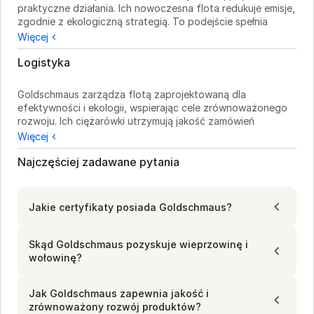
praktyczne działania. Ich nowoczesna flota redukuje emisje, 
zgodnie z ekologiczną strategią. To podejście spełnia 
standardy Regionalfenster-System, podkreślając 
Więcej
przejrzystość i jakość.

Logistyka
Organiczne techniki uboju odzwierciedlają ich 
zrównoważone praktyki. Regularne inspekcje TiPB 
Goldschmaus zarządza flotą zaprojektowaną dla 
zapewniają warunki przyjazne dla zwierząt, wspierając 
efektywności i ekologii, wspierając cele zrównoważonego 
odpowiedzialne pozyskiwanie. Goldschmaus wprowadza te 
rozwoju. Ich ciężarówki utrzymują jakość zamówień 
praktyki w całej swojej działalności, koncentrując się na 
wieprzowiny i wołowiny z Garrel i Oldenburga. Choć nie 
Więcej
ekologicznie świadomym łańcuchu wartości.
podano szczegółów dotyczących transportu mrożonego 
czy chłodzonego, ich logistyka priorytetowo traktuje 
Najczęściej zadawane pytania
integralność produktu od pozyskania do dostawy.
Jakie certyfikaty posiada Goldschmaus?
Skąd Goldschmaus pozyskuje wieprzowinę i
wołowinę?
Jak Goldschmaus zapewnia jakość i
zrównoważony rozwój produktów?