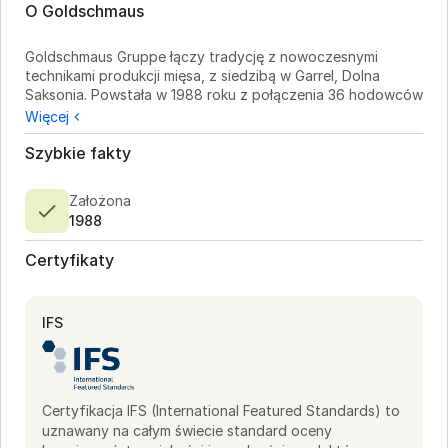
O Goldschmaus
Goldschmaus Gruppe łączy tradycję z nowoczesnymi 
technikami produkcji mięsa, z siedzibą w Garrel, Dolna 
Saksonia. Powstała w 1988 roku z połączenia 36 hodowców 
świń, firma specjalizuje się w wieprzowinie z Garrel i 
Więcej
wołowinie z Oldenburga. Szefowie kuchni i kupcy mogą 
polegać na ich produktach dla autentycznego smaku i 
Szybkie fakty
stałej jakości.

Założona
Przejęcie Dieter Hein wzmacnia ich łańcuch wartości, 
1988
poprawiając procesy i standardy produktów. Goldschmaus 
kładzie nacisk na ekologiczne praktyki z efektywną flotą 
Certyfikaty
transportową i przestrzega wytycznych ORGANIC podczas 
uboju. Ich uznanie w Regionalfenster-System podkreśla 
zaangażowanie w przejrzystość.

IFS
Goldschmaus dostarcza prawdziwy smak dzięki doskonałej 
genetyce i specjalistycznym paszom. Regularne kontrole i 
śledzenie danych zapewniają identyfikowalność i 
dobrostan zwierząt, oferując kuchniom niezawodne źródło 
Certyfikacja IFS (International Featured Standards) to
wieprzowiny i wołowiny, które łączy tradycyjne wartości z 
uznawany na całym świecie standard oceny
nowoczesnymi metodami.